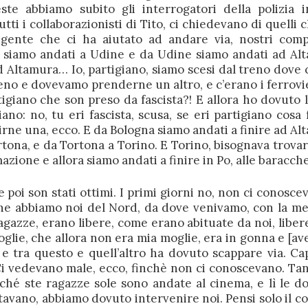
ste abbiamo subito gli interrogatori della polizia i
ti i collaborazionisti di Tito, ci chiedevano di quelli 
a gente che ci ha aiutato ad andare via, nostri com
i siamo andati a Udine e da Udine siamo andati ad Al
Altamura… Io, partigiano, siamo scesi dal treno dove c
eno e dovevamo prenderne un altro, e c’erano i ferrovi
tigiano che son preso da fascista?! E allora ho dovuto l
: no, tu eri fascista, scusa, se eri partigiano cosa f
dirne una, ecco. E da Bologna siamo andati a finire ad Al
rtona, e da Tortona a Torino. E Torino, bisognava trovar
mazione e allora siamo andati a finire in Po, alle baracche
 poi son stati ottimi. I primi giorni no, non ci conoscev
che abbiamo noi del Nord, da dove venivamo, con la me
agazze, erano libere, come erano abituate da noi, liber
oglie, che allora non era mia moglie, era in gonna e [av
e tra questo e quell’altro ha dovuto scappare via. Cap
Ci vedevano male, ecco, finchè non ci conoscevano. Ta
hé ste ragazze sole sono andate al cinema, e lì le d
avano, abbiamo dovuto intervenire noi. Pensi solo il c