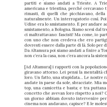
partiti e siamo andati a Trieste. A Trie
americana e triestina, perché cercavano tut
rimasti, di quelli che picchiavano, dell
naturalmente. Un interrogatorio così. Po
Udine era lo smistamento. E per andare ad 
smistamento, a Bologna. Siamo scesi dal tr
ci maltrattavano: fascisti! Ma come, io par
con uno che non credeva che ero partigiano
dovresti essere dalla parte di là. Solo per 
Da Altamura poi siamo andati a finire a To
non c’era la casa, non c’era ancora la siste
[Ad Altamura] i rapporti con la popolazione
giravano attorno. Lei pensi la mentalità 
loro. Un fatto, una stupidata… Le nostre r
andate in paese da sole, sbracciate. Mia m
top, una camicetta e basta; e tra puttana 
concetto che avevan loro rispetto a noi? 
un giorno abbiam dovuto intervenire perc
cinema non andavano, capisce? E le molest