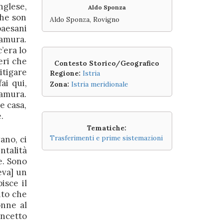
nglese,
Aldo Sponza
che son
Aldo Sponza, Rovigno
paesani
tamura.
’era lo
eri che
Contesto Storico/Geografico
itigare
Regione:
Istria
ai qui,
Zona:
Istria meridionale
tamura.
e casa,
.
Tematiche:
Trasferimenti e prime sistemazioni
ano, ci
ntalità
e. Sono
eva] un
isce il
nto che
onne al
oncetto