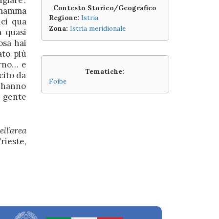
giare’.
Contesto Storico/Geografico
a mamma
Regione:
Istria
ici qua
Zona:
Istria meridionale
a quasi
osa hai
ato più
orno… e
Tematiche:
cito da
Foibe
e hanno
a gente
ll’area
rieste,