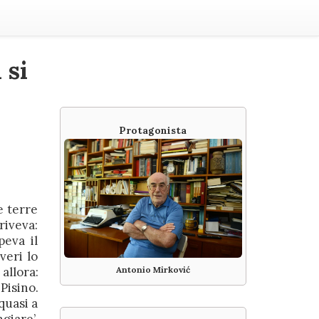
 si
Protagonista
e terre
riveva:
peva il
veri lo
allora:
Antonio Mirković
Pisino.
 quasi a