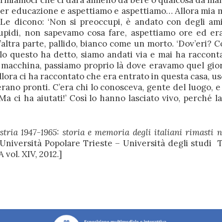
ermiamoci che ci darà almeno da bere o qualcosa da man
i per educazione e aspettiamo e aspettiamo… Allora mi
Le dicono: ‘Non si preoccupi, è andato con degli am
tupidi, non sapevamo cosa fare, aspettiamo ore ed er
’altra parte, pallido, bianco come un morto. ‘Dov’eri? C
olo questo ha detto, siamo andati via e mai ha raccont
a macchina, passiamo proprio là dove eravamo quel gi
llora ci ha raccontato che era entrato in questa casa, us
 erano pronti. C’era chi lo conosceva, gente del luogo, 
 ci ha aiutati!’ Così lo hanno lasciato vivo, perché l
tria 1947-1965: storia e memoria degli italiani rimasti ne
Università Popolare Trieste – Università degli studi T
vol. XIV, 2012.]