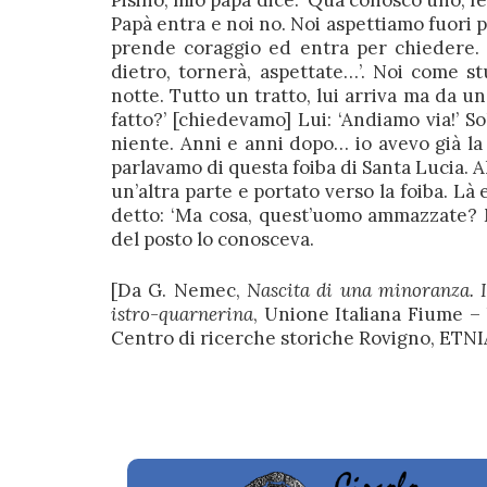
Pisino, mio papà dice: ‘Qua conosco uno, f
Papà entra e noi no. Noi aspettiamo fuor
prende coraggio ed entra per chiedere. 
dietro, tornerà, aspettate…’. Noi come s
notte. Tutto un tratto, lui arriva ma da un
fatto?’ [chiedevamo] Lui: ‘Andiamo via!’ S
niente. Anni e anni dopo… io avevo già l
parlavamo di questa foiba di Santa Lucia. A
un’altra parte e portato verso la foiba. Là
detto: ‘Ma cosa, quest’uomo ammazzate? Ma
del posto lo conosceva.
[Da G. Nemec,
Nascita di una minoranza. Is
istro-quarnerina
, Unione Italiana Fiume – 
Centro di ricerche storiche Rovigno, ETNIA 