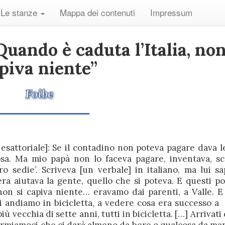
Le stanze
Mappa dei contenuti
Impressum
uando è caduta l’Italia, non
piva niente”
Foibe
 esattoriale]: Se il contadino non poteva pagare dava l
osa. Ma mio papà non lo faceva pagare, inventava, sc
o sedie’. Scriveva [un verbale] in italiano, ma lui sa
a aiutava la gente, quello che si poteva. E questi po
non si capiva niente… eravamo dai parenti, a Valle. E 
noi andiamo in bicicletta, a vedere cosa era successo a 
iù vecchia di sette anni, tutti in bicicletta. […] Arrivati