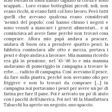
stati buttati in foiba hanno tagliato la corda e sono
scappati… Loro erano botteghini piccoli, soli, non
erano ricchi, si erano fatti col loro lavoro. Però tutti
quelli che avevano qualcosa erano considerati
‘nemici del popolo’, così hanno chiuso i negozi e
sono venuti a mancare i generi alimentari… e si
cominciava ad avere fame perché non trovavi cosa
comprare. Allora mio papà andava a pescare,
andava di buon ora a prendere quattro pesci, la
fabbrica cominciava alle otto e mezza, portava i
pesci e dopo andava a lavorare. Mia mamma ricordo
era già in pensione, nel ’45-’46 io e mia mamma
andavamo di pomeriggio in campagna a trovare le
erbe, … radicio di campagna. Così avevamo il pesce,
da fare sulla piastra, perché non avevamo olio per
friggere e non lo trovavi da comprare […] in
campagna noi portavamo i pesci per avere un po’ di
farina per fare il pane. Poi è arrivato un po’ di aiuto
con i pacchi dell’America. Poi nel ’48 la Manifattura
Tabacchi ha aperto un negozio, uno spaccio.