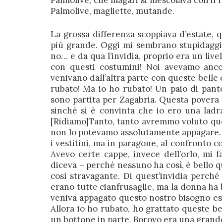
Palmolive, che magari si mescolava con il 
Palmolive, magliette, mutande.
La grossa differenza scoppiava d’estate, 
più grande. Oggi mi sembrano stupidaggin
no… e da qua l’invidia, proprio era un liv
con questi costumini! Noi avevamo anc
venivano dall’altra parte con queste belle 
rubato! Ma io ho rubato! Un paio di panto
sono partita per Zagabria. Questa povera 
sinché si è convinta che io ero una ladra
[Ridiamo]Tanto, tanto avremmo voluto ques
non lo potevamo assolutamente appagare… 
i vestitini, ma in paragone, al confronto 
Avevo certe cappe, invece dell’orlo, mi 
diceva – perché nessuno ha così, è bello q
così stravagante. Di quest’invidia perch
erano tutte cianfrusaglie, ma la donna ha 
veniva appagato questo nostro bisogno est
Allora io ho rubato, ho grattato queste b
un bottone in parte, Borovo era una grande