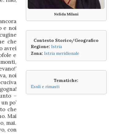
: riso,
Nelida Milani
 ancora
o e noi
 cugine
Contesto Storico/Geografico
ne che
Regione:
Istria
o avrei
Zona:
Istria meridionale
ofole e
 monti,
evano!’
va, noi
Tematiche:
 cuciva
Esuli e rimasti
rgogna!
punto –
 un po’
ito che
no. Mai
o, mai.
vo, con