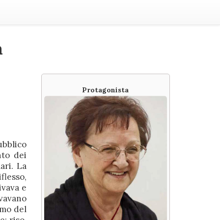
a
Protagonista
ubblico
nto dei
ari. La
flesso,
ivava e
vavano
umo del