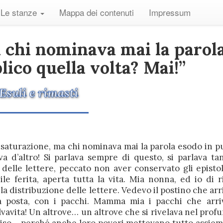
Le stanze
Mappa dei contenuti
Impressum
a chi nominava mai la parol
lico quella volta? Mai!”
Esuli e rimasti
 saturazione, ma chi nominava mai la parola esodo in p
va d’altro! Si parlava sempre di questo, si parlava ta
a delle lettere, peccato non aver conservato gli epistol
le ferita, aperta tutta la vita. Mia nonna, ed io di ri
la distribuzione delle lettere. Vedevo il postino che arr
a posta, con i pacchi. Mamma mia i pacchi che arri
lvavita! Un altrove… un altrove che si rivelava nel prof