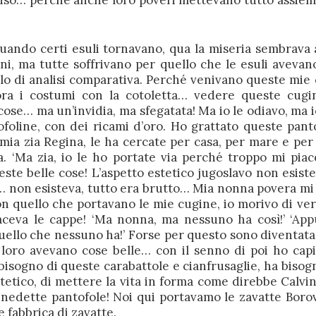
riso… perché anche loro poveri mettevano tutto assieme
quando certi esuli tornavano, qua la miseria sembrava
i, ma tutte soffrivano per quello che le esuli avevan
ello di analisi comparativa. Perché venivano queste mie
ora i costumi con la cotoletta… vedere queste cugi
cose… ma un’invidia, ma sfegatata! Ma io le odiavo, ma i
foline, con dei ricami d’oro. Ho grattato queste pant
mia zia Regina, le ha cercate per casa, per mare e per
. ‘Ma zia, io le ho portate via perché troppo mi piac
te belle cose! L’aspetto estetico jugoslavo non esiste
non esisteva, tutto era brutto… Mia nonna povera mi
con quello che portavano le mie cugine, io morivo di ve
faceva le cappe! ‘Ma nonna, ma nessuno ha così!’ ‘Ap
uello che nessuno ha!’ Forse per questo sono diventata
é loro avevano cose belle… con il senno di poi ho cap
bisogno di queste carabattole e cianfrusaglie, ha bisog
etico, di mettere la vita in forma come direbbe Calvin
enedette pantofole! Noi qui portavamo le zavatte Boro
 fabbrica di zavatte.