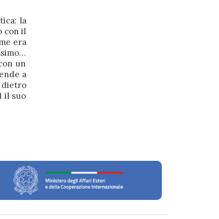
ica: la
 con il
 me era
issimo…
 con un
tende a
 dietro
 il suo